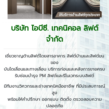
บริษัท ไอบีซี. เทคนิคอล ลิฟต์
จำกัด
เชี่ยวชาญด้านลิฟต์โดยสารอาคาร ลิฟต์บ้านและลิฟต์ขน
ของ
บันไดเลื่อนและทางเลื่อน บริการก่อนและหลังการขายครบ
รับซ่อมบำรุง PM ลิฟต์และรีโนเวทระบบลิฟต์
มีทีมงานวิศวกรและช่างเทคนิคมืออาชีพ ที่มีประสบการณ์
สูง
พร้อมให้คำปรึกษา ออกแบบ ติดตั้ง ตรวจสอบความ
ปลอดภัย